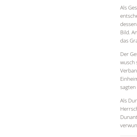
Als Ges
entsch
dessen 
Bild. A
das Gra
Der Ge
wusch 
Verband
Einheim
sagten 
Als Dun
Herrsch
Dunant 
verwun