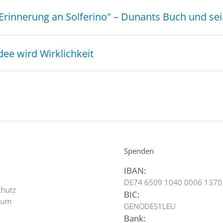
 Erinnerung an Solferino" – Dunants Buch und sei
dee wird Wirklichkeit
Spenden
IBAN:
p
DE74 6509 1040 0006 1370
chutz
BIC:
sum
GENODES1LEU
Bank: