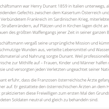
chäftsmann war Henry Dunant 1859 in Italien unterwegs, als
eidenden Gefechts zwischen dem Kaisertum Österreich und
Verbündetem Frankreich im Sardinischen Krieg, miterlebte.
n Straßenrändern, auf Plätzen und in Kirchen lagen dicht a
uen des größten Waffengangs jener Zeit in seiner ganzen Br
schäftsmann vergaß seine ursprüngliche Mission und kümm
schmutzige Wunden aus, verteilte Lebensmittel und Wasser
smaterial und Nahrung sorgte Dunant. Weil professionelle H
ische zur Mithilfe auf – Frauen, Kinder und Männer halfen mit
sie und versorgten jeden Verletzten ungeachtet seiner Natio
ant erfuhr, dass die Franzosen österreichische Ärzte gefan
er auf. Er gestattete den österreichischen Ärzten an dem
praktizierten diese Freiwilligen zum ersten Mal den Grunds
deten Soldaten neutral und gleich zu behandeln sind.