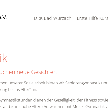
.V.
DRK Bad Wurzach
Erste Hilfe Kur
ik
suchen neue Gesichter.
men unserer Sozialarbeit bieten wir Seniorengymnastik un
ng bis ins Alter“ an.
ymnastikstunden dienen der Geselligkeit, der Fitness sowi
raft bis ins hohe Alter. (Aufwärmen mit Musik, Gymnastik v