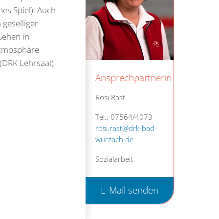
es Spiel). Auch
geselliger
Gehen in
Atmosphäre
(DRK Lehrsaal)
Ansprechpartnerin
Rosi Rast
Tel.: 07564/4073
rosi.rast@drk-bad-
wurzach.de
Sozialarbeit
E-Mail senden