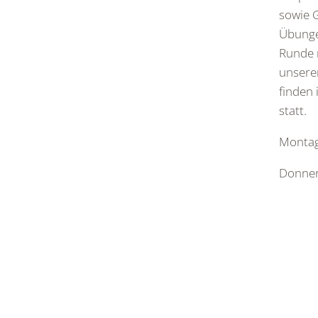
sowie G
Übunge
Runde 
unsere
finden
statt.
Monta
Donner