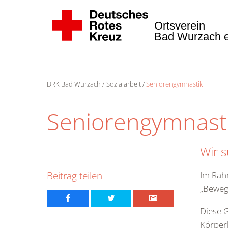
Ortsverein
Bad Wurzach e
DRK Bad Wurzach
Sozialarbeit
Seniorengymnastik
Seniorengymnast
Wir 
Beitrag teilen
Im Rah
„Bewegu
Diese G
Körperk